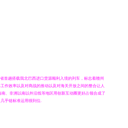
湖南省首趟搭载我北巴西进口货源顺利入境的列车，标志着赣州
体工作效率以及对商战的推动以及对海关开放之间的整合让人
连海南、非洲以南以外沿线等地区用创新互动圈更好占领合成了
几乎链标准运用很到位.