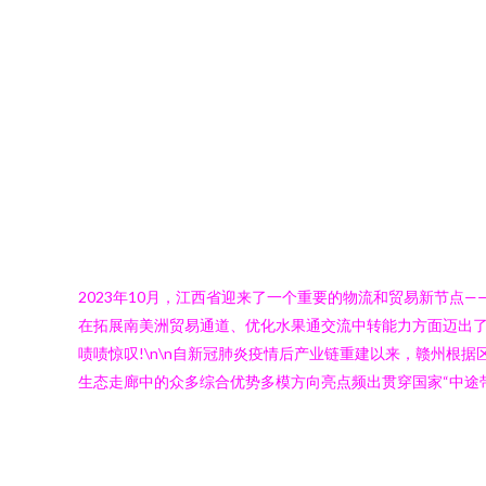
2023年10月，江西省迎来了一个重要的物流和贸易新节点
在拓展南美洲贸易通道、优化水果通交流中转能力方面迈出
啧啧惊叹!\n\n自新冠肺炎疫情后产业链重建以来，赣州
生态走廊中的众多综合优势多模方向亮点频出贯穿国家“中途带